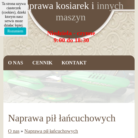
Naprawa kosiarek
i
innych
Ta strona uzywa
ciasteczek
(cookies), dzieki
maszyn
ktorym nasz
serwis moze
dzialac lepiej.
Rozumiem
Niedziela - czynne
9:00 do 18:30
O NAS
CENNIK
KONTAKT
Naprawa pił łańcuchowych
O nas
»
Naprawa pił łańcuchowych