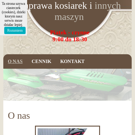
Naprawa kosiarek
i
innych
Ta strona uzywa
ciasteczek
(cookies), dzieki
maszyn
ktorym nasz
serwis moze
dzialac lepiej.
Rozumiem
Piatek - czynne
9:00 do 18:30
O NAS
CENNIK
KONTAKT
O nas